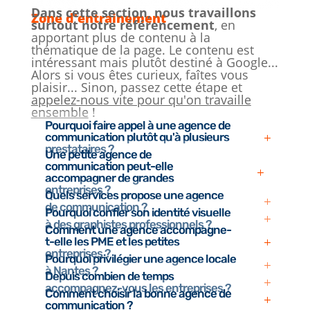
Dans cette section, nous travaillons
Zone d'entrainement
surtout notre référencement
, en
apportant plus de contenu à la
thématique de la page. Le contenu est
intéressant mais plutôt destiné à Google...
Alors si vous êtes curieux, faîtes vous
plaisir... Sinon, passez cette étape et
appelez-nous vite pour qu'on travaille
ensemble
!
Pourquoi faire appel à une agence de
communication plutôt qu'à plusieurs
prestataires ?
Une petite agence de
communication peut-elle
accompagner de grandes
entreprises ?
Quels services propose une agence
de communication ?
Pourquoi confier son identité visuelle
à des graphistes professionnels ?
Comment une agence accompagne-
t-elle les PME et les petites
entreprises ?
Pourquoi privilégier une agence locale
à Nantes ?
Depuis combien de temps
accompagnez-vous les entreprises ?
Comment choisir la bonne agence de
communication ?