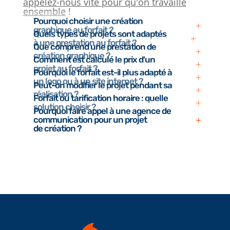
appelez-nous vite pour qu'on travaille
ensemble
!
Pourquoi choisir une création
graphique au forfait ?
Quels types de projets sont adaptés
à une prestation au forfait ?
Que comprend une prestation de
création graphique ?
Comment est calculé le prix d'un
projet au forfait ?
Pourquoi le forfait est-il plus adapté à
un logo ou à un site internet ?
Peut-on modifier le projet pendant sa
réalisation ?
Forfait ou tarification horaire : quelle
solution choisir ?
Pourquoi faire appel à une agence de
communication pour un projet
de création ?