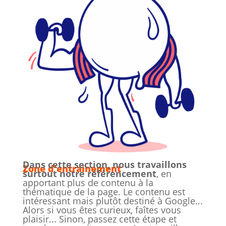
Dans cette section, nous travaillons
Zone d'entrainement
surtout notre référencement
, en
apportant plus de contenu à la
thématique de la page. Le contenu est
intéressant mais plutôt destiné à Google...
Alors si vous êtes curieux, faîtes vous
plaisir... Sinon, passez cette étape et